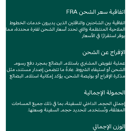
اتفاقية سعر الشحن FRA
اتفاقية بين الشاحنين والناقلين الذين يديرون خدمات الخطوط
الملاحية المنتظمة والتي تحدد أسعار الشحن لفترة محددة، مما
Contact us
يوفر استقرارًا في الأسعار
Work with Us
الإفراج عن الشحن
Name of the Company
Comments & Suggestion
عملية تفويض المشتري باستلام البضائع بمجرد دفع رسوم
الشحن أو استيفاء الشروط. عادةً ما تتضمن إصدار مستند، مثل
مذكرة الإفراج أو بوليصة الشحن، يؤكد إمكانية استلام البضائع
Industry
الحمولة الإجمالية
Upload your CV
إجمالي الحجم الداخلي للسفينة، بما في ذلك جميع المساحات
Commercial Registration
المغلقة، وتُستخدم لتحديد حجم السفينة وسعتها.
إرسال
الوزن الإجمالي