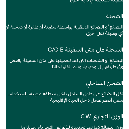
سفينة مسجلة في دولة أخرى
التعامل بدقة مع مستندات البضائع الخطرة (DG)
والإفصاح عنها بما يتوافق تمامًا مع كود (IMDG). نؤكد على
أهمية تقديم مستندات البضائع الخطرة (DG) قبل
الشحنة
التحميل بفترة على سفن فُلك البحرية، كما يجب تقديم
البضائع أو البضائع المنقولة بواسطة سفينة أو طائرة أو شاحنة أو
المعلومات التقديرية والمستندات ذات الصلة في غضون
أي وسيلة نقل أخرى
الجداول الزمنية المحددة. للمزيد من المساعدة، يرجى
التواصل مع قسم الحجز لدينا على البريد الإلكتروني:
الشحنة على متن السفينة C/O B
dgdesk@folkmairtime.com
البضائع أو الشحنات التي تم تحميلها على متن السفينة بالفعل
وفي طريقها إلى وجهتها، ويتم نقلها حاليًا.
الشحن الساحلي
نقل البضائع على طول الساحل داخل منطقة معينة، باستخدام
سفن أصغر تعمل داخل المياه الإقليمية
الوزن التجاري C.W
وزن البضائع كما تم تحديده للأغراض التجارية، وغالبًا ما