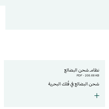
Cont
Work w
نظام شحن البضائع
PDF - 205.68 KB
Name of the 
Comments & Sugge
شحن البضائع في فُلك البحرية
I